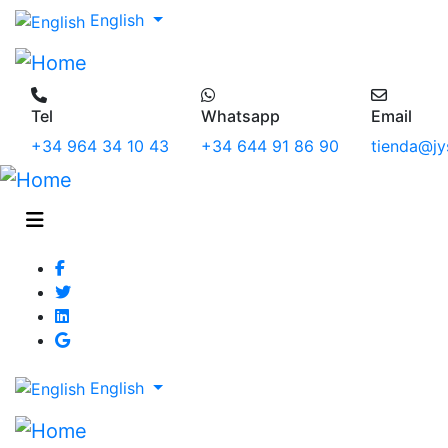
English
Tel
Whatsapp
Email
+34 964 34 10 43
+34 644 91 86 90
tienda@jy
English